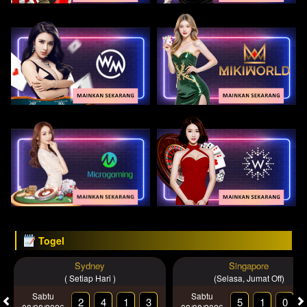
Togel
Sydney
Singapore
( Setiap Hari )
(Selasa, Jumat Off)
Sabtu
Sabtu
2
4
1
3
5
1
0