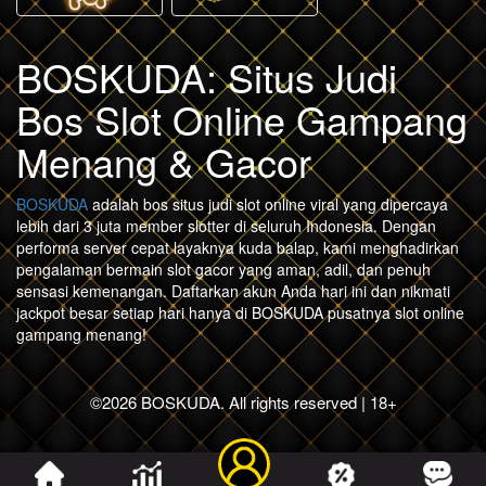
BOSKUDA: Situs Judi
Bos Slot Online Gampang
Menang & Gacor
BOSKUDA
adalah bos situs judi slot online viral yang dipercaya
lebih dari 3 juta member slotter di seluruh Indonesia. Dengan
performa server cepat layaknya kuda balap, kami menghadirkan
pengalaman bermain slot gacor yang aman, adil, dan penuh
sensasi kemenangan. Daftarkan akun Anda hari ini dan nikmati
jackpot besar setiap hari hanya di BOSKUDA pusatnya slot online
gampang menang!
©2026 BOSKUDA. All rights reserved | 18+