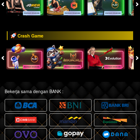
Crash Game
Bekerja sama dengan BANK :