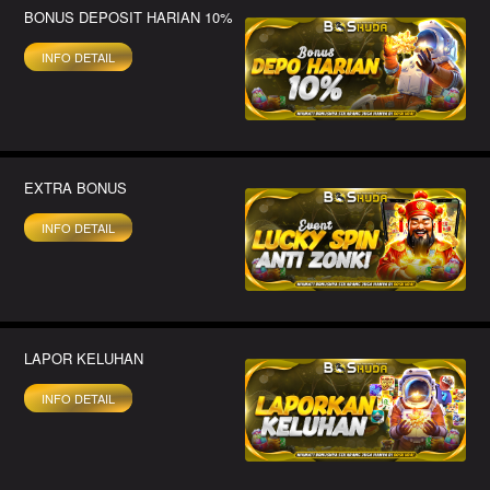
BONUS DEPOSIT HARIAN 10%
INFO DETAIL
EXTRA BONUS
INFO DETAIL
LAPOR KELUHAN
INFO DETAIL