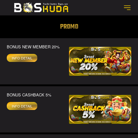
PROMO
BONUS NEW MEMBER 20%
INFO DETAIL
BONUS CASHBACK 5%
INFO DETAIL