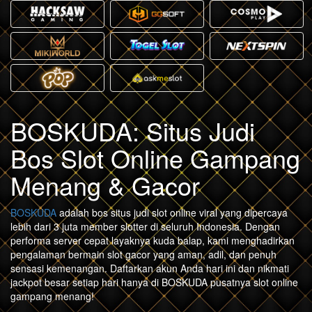
BOSKUDA: Situs Judi
Bos Slot Online Gampang
Menang & Gacor
BOSKUDA
adalah bos situs judi slot online viral yang dipercaya
lebih dari 3 juta member slotter di seluruh Indonesia. Dengan
performa server cepat layaknya kuda balap, kami menghadirkan
pengalaman bermain slot gacor yang aman, adil, dan penuh
sensasi kemenangan. Daftarkan akun Anda hari ini dan nikmati
jackpot besar setiap hari hanya di BOSKUDA pusatnya slot online
gampang menang!