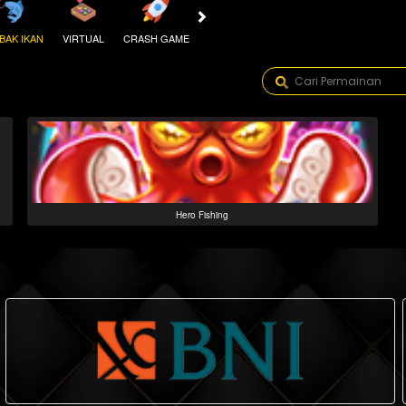
BAK IKAN
VIRTUAL
CRASH GAME
Hero Fishing